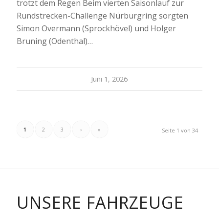
trotzt dem Regen Beim vierten Saisonlauf zur
Rundstrecken-Challenge Nürburgring sorgten
Simon Overmann (Sprockhövel) und Holger
Bruning (Odenthal)…
Juni 1, 2026
1
2
3
›
»
Seite 1 von 34
BMW M2
COMPETITION
2.979 ccm, 205 – 269 KW je nach BoP, 7
Gang Doppelkupplungsgetrieb mit
UNSERE FAHRZEUGE
Motorsport-Software