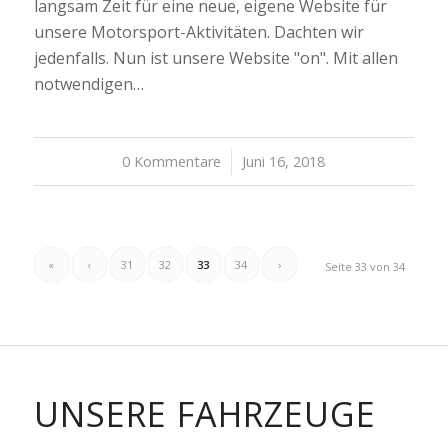
langsam Zeit für eine neue, eigene Website für
unsere Motorsport-Aktivitäten. Dachten wir
jedenfalls. Nun ist unsere Website "on". Mit allen
notwendigen…
0 Kommentare
/
Juni 16, 2018
«
‹
31
32
33
34
›
Seite 33 von 34
BMW M2
COMPETITION
2.979 ccm, 205 – 269 KW je nach BoP, 7
Gang Doppelkupplungsgetrieb mit
UNSERE FAHRZEUGE
Motorsport-Software