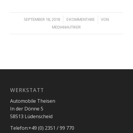
/
/
SEPTEMBER 18, 2018
0 KOMMENTARE
VON
MEDIANAUTIKER
WERKSTATT
Automobile Theisen
In der Dönne 5
58513 Lüdenscheid
Telefon:
+49 (0) 2351 / 99 770