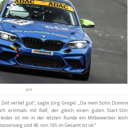
RCN
 Zeit verlief gut“, sagte Jörg Gregel. „Da mein Sohn Domini
ich erstmals mit Ralf, der gleich einen guten Start-Stin
leider ist mir in der letzten Runde ein Mitbewerber leich
assensieg und 40. von 165 im Gesamt ist ok.“