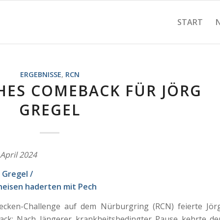
START
ERGEBNISSE
,
RCN
HES COMEBACK FÜR JÖRG
GREGEL
 April 2024
 Gregel /
heisen haderten mit Pech
ecken-Challenge auf dem Nürburgring (RCN) feierte Jör
ack: Nach längerer krankheitsbedingter Pause kehrte de