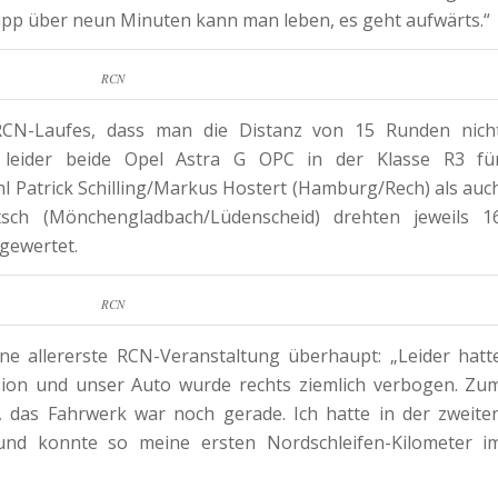
app über neun Minuten kann man leben, es geht aufwärts.“
RCN
RCN-Laufes, dass man die Distanz von 15 Runden nich
en leider beide Opel Astra G OPC in der Klasse R3 fü
l Patrick Schilling/Markus Hostert (Hamburg/Rech) als auc
tsch (Mönchengladbach/Lüdenscheid) drehten jeweils 1
gewertet.
RCN
ine allererste RCN-Veranstaltung überhaupt: „Leider hatt
ision und unser Auto wurde rechts ziemlich verbogen. Zu
, das Fahrwerk war noch gerade. Ich hatte in der zweite
und konnte so meine ersten Nordschleifen-Kilometer i