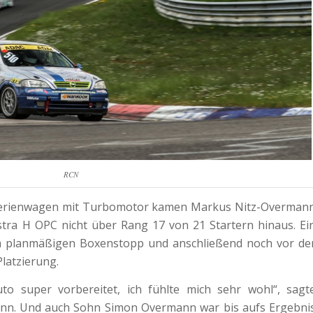
RCN
r-Serienwagen mit Turbomotor kamen Markus Nitz-Overman
tra H OPC nicht über Rang 17 von 21 Startern hinaus. Ei
m planmäßigen Boxenstopp und anschließend noch vor de
Platzierung.
o super vorbereitet, ich fühlte mich sehr wohl“, sagt
ann. Und auch Sohn Simon Overmann war bis aufs Ergebni