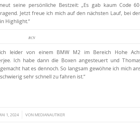
neut seine persönliche Bestzeit: „Es gab kaum Code 60
ragend. Jetzt freue ich mich auf den nächsten Lauf, bei de
n Highlight.“
RCN
 ich leider von einem BMW M2 im Bereich Hohe Ach
erjee. Ich habe dann die Boxen angesteuert und Thoma
 gemacht hat es dennoch. So langsam gewöhne ich mich an
 schwierig sehr schnell zu fahren ist.“
/
MAI 1, 2024
VON
MEDIANAUTIKER