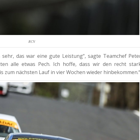
RCN
h sehr, das war eine gute Leistung“, sagte Teamchef Pete
ten alle etwas Pech. Ich hoffe, dass wir den recht star
bis zum nächsten Lauf in vier Wochen wieder hinbekommen.