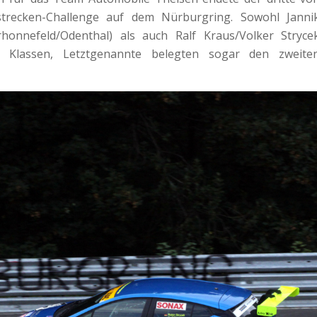
strecken-Challenge auf dem Nürburgring. Sowohl Janni
honnefeld/Odenthal) als auch Ralf Kraus/Volker Stryce
n Klassen, Letztgenannte belegten sogar den zweite