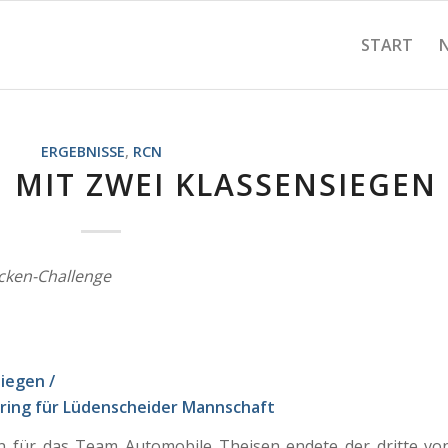
START
ERGEBNISSE
,
RCN
 MIT ZWEI KLASSENSIEGEN
cken-Challenge
iegen /
ring für Lüdenscheider Mannschaft
n für das Team Automobile Theisen endete der dritte vo