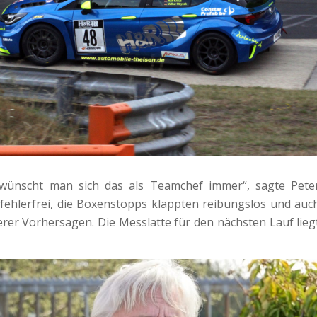
 wünscht man sich das als Teamchef immer“, sagte Pete
 fehlerfrei, die Boxenstopps klappten reibungslos und auc
derer Vorhersagen. Die Messlatte für den nächsten Lauf lieg