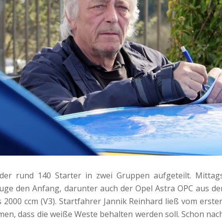
er rund 140 Starter in zwei Gruppen aufgeteilt. Mittag
uge den Anfang, darunter auch der Opel Astra OPC aus de
2000 ccm (V3). Startfahrer Jannik Reinhard ließ vom erste
en, dass die weiße Weste behalten werden soll. Schon nac