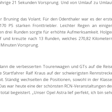
Jährige 21 Sekunden Vorsprung. Und von Umlauf zu Umlau
 Bruning das Volant. Für den Odenthaler war es der erst
170 PS starken Fronttriebler. Leichter Regen an einige
ten drei Runden sorgte für erhöhte Aufmerksamkeit. Holge
iff und kreuzte nach 13 Runden, welches 270,82 Kilometer
44 Minuten Vorsprung.
ann die verbesserten Tourenwagen und GTs auf die Reis
e Startfahrer Ralf Kraus auf der schwierigsten Rennstreck
t. Ständig wechselten die Positionen, sowohl in der Klasse
„Das war heute eine der schönsten RCN-Veranstaltungen de
total begeistert. „Unser Opel Astra lief perfekt, ich bin seh