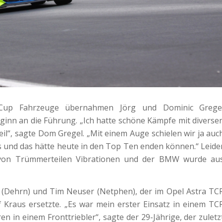
Cup Fahrzeuge übernahmen Jörg und Dominic Grege
inn an die Führung. „Ich hatte schöne Kämpfe mit diverse
il“, sagte Dom Gregel. „Mit einem Auge schielen wir ja auc
 und das hätte heute in den Top Ten enden können.“ Leide
von Trümmerteilen Vibrationen und der BMW wurde au
k (Dehrn) und Tim Neuser (Netphen), der im Opel Astra TC
f Kraus ersetzte. „Es war mein erster Einsatz in einem TC
n in einem Fronttriebler“, sagte der 29-Jährige, der zuletz