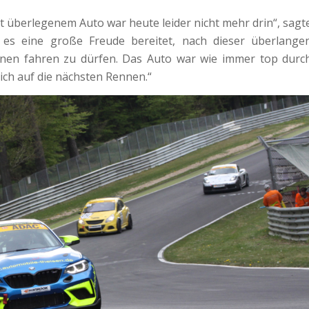
 überlegenem Auto war heute leider nicht mehr drin“, sagt
 es eine große Freude bereitet, nach dieser überlange
nnen fahren zu dürfen. Das Auto war wie immer top durc
mich auf die nächsten Rennen.“