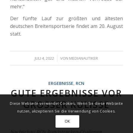
mehr.“
Der fünfte Lauf zur größten und ältesten
deutschen Breitensportserie findet am 20. August
statt.
/
JULI 4, 2022
VON
MEDIANAUTIKER
ERGEBNISSE
,
RCN
GUTE ERGEBNISSE VOR
GROSSER KULISSE
Diese Webseite verwendet Cookies. Wenn Sie diese Webseite
nutzen, akzeptieren Sie die Verwendung von Cookies.
OK
Nachschau RCN Rundstrecken-Challenge