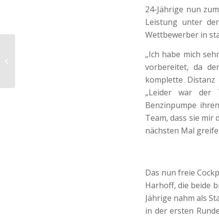
24-Jährige nun zum
Leistung unter de
Wettbewerber in sta
„Ich habe mich seh
Gute Ergebnisse vor
vorbereitet, da de
großer Kulisse
komplette Distanz 
„Leider war der 
Benzinpumpe ihren 
Team, dass sie mir 
nächsten Mal greife 
Das nun freie Cock
Harhoff, die beide b
Jährige nahm als St
in der ersten Runde