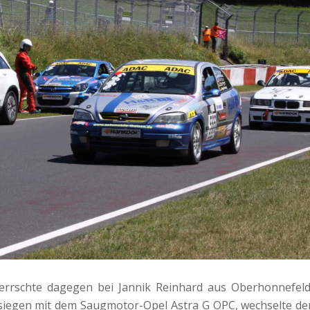
rrschte dagegen bei Jannik Reinhard aus Oberhonnefeld
siegen mit dem Saugmotor-Opel Astra G OPC, wechselte de