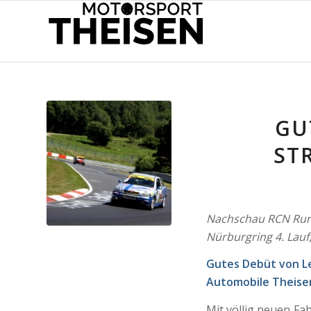
GU
ST
Nachschau RCN Run
Nürburgring 4. Lauf,
Gutes Debüt von Le
Automobile Theise
Mit völlig neuen Fa