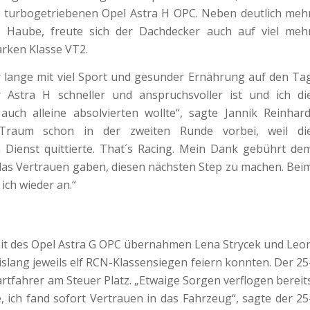
 turbogetriebenen Opel Astra H OPC. Neben deutlich meh
r Haube, freute sich der Dachdecker auch auf viel meh
rken Klasse VT2.
r lange mit viel Sport und gesunder Ernährung auf den Ta
r Astra H schneller und anspruchsvoller ist und ich di
auch alleine absolvierten wollte“, sagte Jannik Reinhard
Traum schon in der zweiten Runde vorbei, weil di
Dienst quittierte. That´s Racing. Mein Dank gebührt de
das Vertrauen gaben, diesen nächsten Step zu machen. Bei
ich wieder an.“
pit des Opel Astra G OPC übernahmen Lena Strycek und Leo
islang jeweils elf RCN-Klassensiegen feiern konnten. Der 25
artfahrer am Steuer Platz. „Etwaige Sorgen verflogen bereit
, ich fand sofort Vertrauen in das Fahrzeug“, sagte der 25