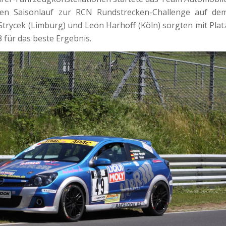
ten Saisonlauf zur RCN Rundstrecken-Challenge auf de
trycek (Limburg) und Leon Harhoff (Köln) sorgten mit Plat
3 für das beste Ergebnis.