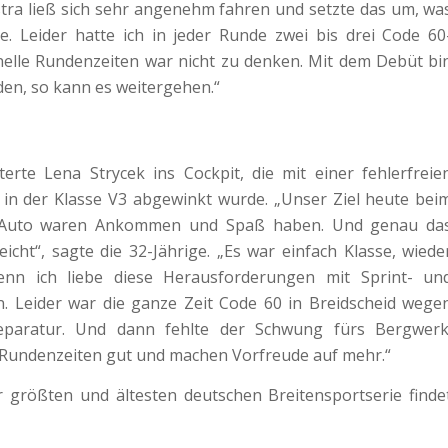
stra ließ sich sehr angenehm fahren und setzte das um, wa
te. Leider hatte ich in jeder Runde zwei bis drei Code 60
elle Rundenzeiten war nicht zu denken. Mit dem Debüt bi
eden, so kann es weitergehen.“
erte Lena Strycek ins Cockpit, die mit einer fehlerfreie
 in der Klasse V3 abgewinkt wurde. „Unser Ziel heute bei
 Auto waren Ankommen und Spaß haben. Und genau da
icht“, sagte die 32-Jährige. „Es war einfach Klasse, wiede
nn ich liebe diese Herausforderungen mit Sprint- un
. Leider war die ganze Zeit Code 60 in Breidscheid wege
reparatur. Und dann fehlte der Schwung fürs Bergwerk
Rundenzeiten gut und machen Vorfreude auf mehr.“
r größten und ältesten deutschen Breitensportserie finde