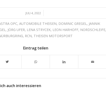
/
JULI 4, 2022
ASTRA OPC
,
AUTOMOBILE THEISEN
,
DOMINIC GREGEL
,
JANNIK
GEL
,
JÖRG UFER
,
LENA STRYCEK
,
LEON HARHOFF
,
NORDSCHLEIFE
NÜRBURGRING
,
RCN
,
THEISEN MOTORSPORT
Eintrag teilen
ich auch interessieren