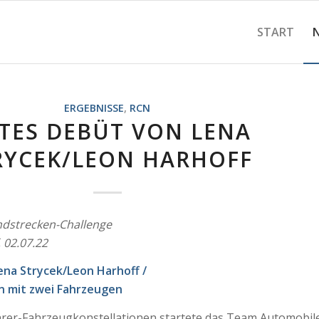
START
ERGEBNISSE
,
RCN
TES DEBÜT VON LENA
RYCEK/LEON HARHOFF
dstrecken-Challenge
 02.07.22
na Strycek/Leon Harhoff /
n mit zwei Fahrzeugen
hrer-Fahrzeugkonstellationen startete das Team Automobil