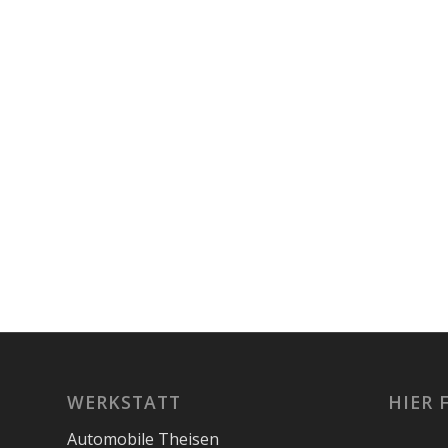
WERKSTATT
HIER 
Automobile Theisen