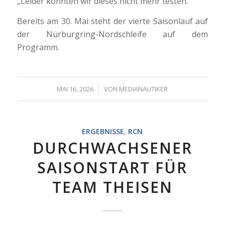
„Leider konnten wir dieses nicht mehr testen.“
Bereits am 30. Mai steht der vierte Saisonlauf auf
der Nürburgring-Nordschleife auf dem
Programm.
/
MAI 16, 2026
VON
MEDIANAUTIKER
ERGEBNISSE
,
RCN
DURCHWACHSENER
SAISONSTART FÜR
TEAM THEISEN