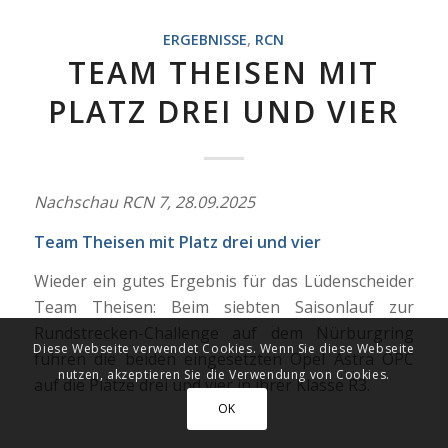
ERGEBNISSE
,
RCN
TEAM THEISEN MIT
PLATZ DREI UND VIER
Nachschau RCN 7, 28.09.2025
Team Theisen mit Platz drei und vier
Wieder ein gutes Ergebnis für das Lüdenscheider
Team Theisen: Beim siebten Saisonlauf zur
Rundstrecken-Challenge auf dem Nürburgring
Diese Webseite verwendet Cookies. Wenn Sie diese Webseite
fuhren die beiden eingesetzten Opel Astra OPC
nutzen, akzeptieren Sie die Verwendung von Cookies.
auf die Plätze drei und vier in ihrer Klasse R3.
OK