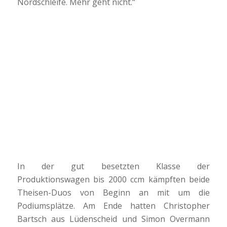
Nordschleife. Mehr geht nicht.“
In der gut besetzten Klasse der
Produktionswagen bis 2000 ccm kämpften beide
Theisen-Duos von Beginn an mit um die
Podiumsplätze. Am Ende hatten Christopher
Bartsch aus Lüdenscheid und Simon Overmann
aus Sprockhövel mit der #48 teamintern die Nase
vorn.
„Endlich auf dem Podium, ich bin sehr glücklich“,
sagte Christopher Bartsch, der als Startfahrer den
Grundstein zum Erfolg gelegt hatte. „Nach dem
Zahnriemenschaden vom letzten Mal, musste
Thomas Theisen innerhalb von zwei Wochen
einen neuen Zylinderkopf und ein paar andere
Dinge neu bauen. Das hat bestens funktioniert,