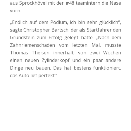
das Auto lief perfekt.“
Nach acht Runden übernahm Simon Overmann
planmäßig. „Trotz des Ausfalls beim letzten Lauf,
hatte ich direkt wieder Vertrauen ins Auto. Alles
lief super, ich hatte viel Spaß und Platz drei ist
klasse!“
Platz vier ging an das Duo Jan Eisenburger/Tim
Banerjee (Hagen/Mönchengladbach) im Opel
Astra #511. „Eigentlich wollte ich als
Neueinsteiger den zweiten Stint übernehmen, um
bei weniger Verkehr bessere Erfahrungen zu
sammeln. Aber Tim kam wegen eines weltlichen
Geschäfts etwas zu spät und ´zack´ musste ich ins