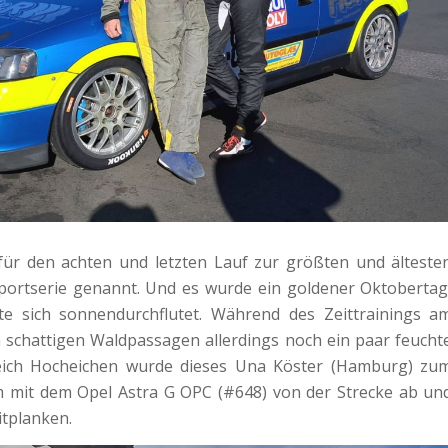
ür den achten und letzten Lauf zur größten und älteste
portserie genannt. Und es wurde ein goldener Oktobertag
gte sich sonnendurchflutet. Während des Zeittrainings a
 schattigen Waldpassagen allerdings noch ein paar feucht
reich Hocheichen wurde dieses Una Köster (Hamburg) zu
m mit dem Opel Astra G OPC (#648) von der Strecke ab un
itplanken.