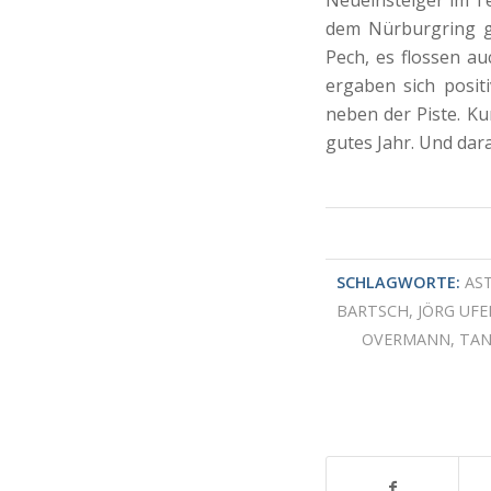
Neueinsteiger im T
dem Nürburgring g
Pech, es flossen a
ergaben sich posit
neben der Piste. Ku
gutes Jahr. Und dar
SCHLAGWORTE:
AS
BARTSCH
,
JÖRG UFE
OVERMANN
,
TAN