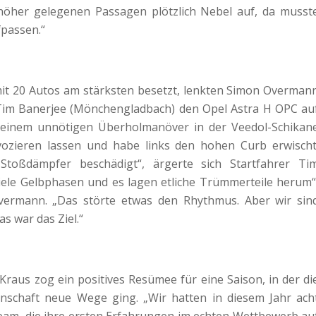
öher gelegenen Passagen plötzlich Nebel auf, da musst
passen.“
mit 20 Autos am stärksten besetzt, lenkten Simon Overman
Tim Banerjee (Mönchengladbach) den Opel Astra H OPC au
 einem unnötigen Überholmanöver in der Veedol-Schikan
ozieren lassen und habe links den hohen Curb erwischt
toßdämpfer beschädigt“, ärgerte sich Startfahrer Ti
iele Gelbphasen und es lagen etliche Trümmerteile herum“
vermann. „Das störte etwas den Rhythmus. Aber wir sin
 war das Ziel.“
aus zog ein positives Resümee für eine Saison, in der di
schaft neue Wege ging. „Wir hatten in diesem Jahr ach