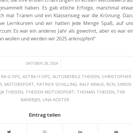
eam, die ihre ersten Erfahrungen im echten Wettbewerb au
esammelt haben. Es gab etliche Erfolge, manchmal etwa
uch mal Tränen und ein Klassensieg war die Krönung. Daz
ive Lernkurven und wir hatten jede Menge Spaß, auf un
rzum: Es war ein anderes Jahr als gewohnt, aber es war ei
an wollen und werden wir 2025 anknüpfen!“
/
OKTOBER 28, 2024
TRA G OPC
,
ASTRA H OPC
,
AUTOMOBILE THEISEN
,
CHRISTOPHER
R
,
MOTORSPORT
,
PATRICK SCHILLING
,
RALF KRAUS
,
RCN
,
SIMON
JA THEISEN
,
THEISEN MOTORSPORT
,
THOMAS THEISEN
,
TIM
BANERJEE
,
UNA KÖSTER
Eintrag teilen