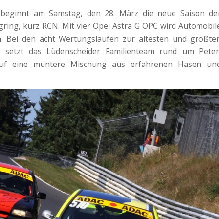
 beginnt am Samstag, den 28. März die neue Saison de
ring, kurz RCN. Mit vier Opel Astra G OPC wird Automobil
n. Bei den acht Wertungsläufen zur ältesten und größte
s, setzt das Lüdenscheider Familienteam rund um Peter
uf eine muntere Mischung aus erfahrenen Hasen un