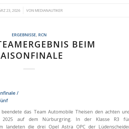
/
RZ 23, 2026
VON
MEDIANAUTIKER
ERGEBNISSE
,
RCN
TEAMERGEBNIS BEIM
SAISONFINALE
finale /
Fünf
 beendete das Team Automobile Theisen den achten un
n 2025 auf dem Nürburgring. In der Klasse R3 fü
m landeten die drei Opel Astra OPC der Lüdenscheide