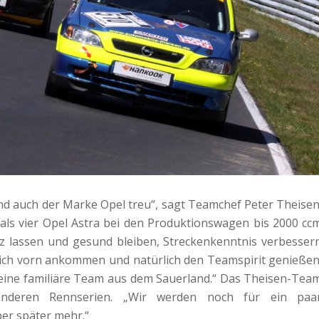
nd auch der Marke Opel treu“, sagt Teamchef Peter Theisen
mals vier Opel Astra bei den Produktionswagen bis 2000 cc
ganz lassen und gesund bleiben, Streckenkenntnis verbesser
lich vorn ankommen und natürlich den Teamspirit genießen
leine familiäre Team aus dem Sauerland.“ Das Theisen-Tea
anderen Rennserien. „Wir werden noch für ein paa
er später mehr.“