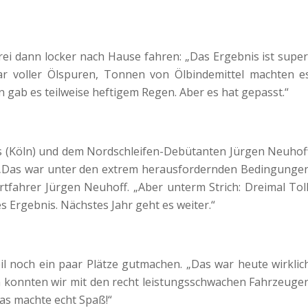
i dann locker nach Hause fahren: „Das Ergebnis ist super
ar voller Ölspuren, Tonnen von Ölbindemittel machten e
n gab es teilweise heftigem Regen. Aber es hat gepasst.“
us (Köln) und dem Nordschleifen-Debütanten Jürgen Neuhof
el. „Das war unter den extrem herausfordernden Bedingunge
rtfahrer Jürgen Neuhoff. „Aber unterm Strich: Dreimal Toll
es Ergebnis. Nächstes Jahr geht es weiter.“
il noch ein paar Plätze gutmachen. „Das war heute wirklic
n konnten wir mit den recht leistungsschwachen Fahrzeuge
as machte echt Spaß!“