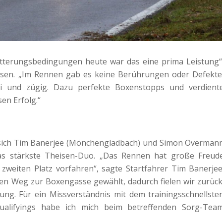
Witterungsbedingungen heute war das eine prima Leistung“
isen. „Im Rennen gab es keine Berührungen oder Defekte
ei und zügig. Dazu perfekte Boxenstopps und verdient
sen Erfolg.“
 sich Tim Banerjee (Mönchengladbach) und Simon Overman
das stärkste Theisen-Duo. „Das Rennen hat große Freud
 zweiten Platz vorfahren“, sagte Startfahrer Tim Banerjee
hen Weg zur Boxengasse gewählt, dadurch fielen wir zurück
nung. Für ein Missverständnis mit dem trainingsschnellste
alifyings habe ich mich beim betreffenden Sorg-Tea