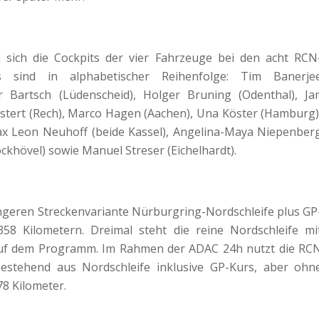
 sich die Cockpits der vier Fahrzeuge bei den acht RCN
es sind in alphabetischer Reihenfolge: Tim Banerje
r Bartsch (Lüdenscheid), Holger Bruning (Odenthal), Ja
stert (Rech), Marco Hagen (Aachen), Una Köster (Hamburg)
Max Leon Neuhoff (beide Kassel), Angelina-Maya Niepenber
khövel) sowie Manuel Streser (Eichelhardt).
ängeren Streckenvariante Nürburgring-Nordschleife plus GP
58 Kilometern. Dreimal steht die reine Nordschleife mi
auf dem Programm. Im Rahmen der ADAC 24h nutzt die RC
bestehend aus Nordschleife inklusive GP-Kurs, aber ohn
8 Kilometer.