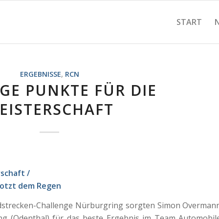
START
ERGEBNISSE
,
RCN
GE PUNKTE FÜR DIE
EISTERSCHAFT
schaft /
rotzt dem Regen
ndstrecken-Challenge Nürburgring sorgten Simon Overman
ng (Odenthal) für das beste Ergebnis im Team Automobil