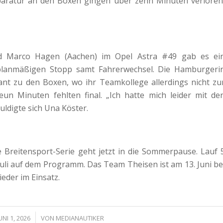
eparatur an den Boxen gingen über zehn Minuten verloren
d Marco Hagen (Aachen) im Opel Astra #49 gab es ei
planmäßigen Stopp samt Fahrerwechsel. Die Hamburgeri
ant zu den Boxen, wo ihr Teamkollege allerdings nicht zu
un Minuten fehlten final. „Ich hatte mich leider mit de
uldigte sich Una Köster.
 Breitensport-Serie geht jetzt in die Sommerpause. Lauf 
uli auf dem Programm. Das Team Theisen ist am 13. Juni be
ieder im Einsatz.
/
UNI 1, 2026
VON
MEDIANAUTIKER