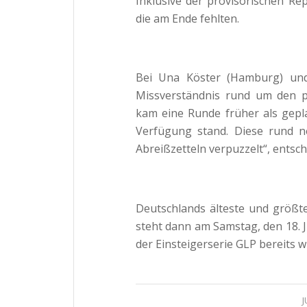
Inklusive der provisorischen R
die am Ende fehlten.
Bei Una Köster (Hamburg) un
Missverständnis rund um den 
kam eine Runde früher als gepl
Verfügung stand. Diese rund ne
Abreißzetteln verpuzzelt“, entsch
Deutschlands älteste und größte
steht dann am Samstag, den 18. J
der Einsteigerserie GLP bereits w
J