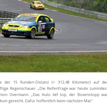
te der 15 Runden-Distanz (= 312,48 Kilometer) auf de
eftige Regenschauer. „Die Reifenfrage war heute zumindes
 Simon Overmann. „Das Auto lief top, der Boxenstopp wa
odium gereicht. Dafür hoffentlich beim nächsten Mal.“