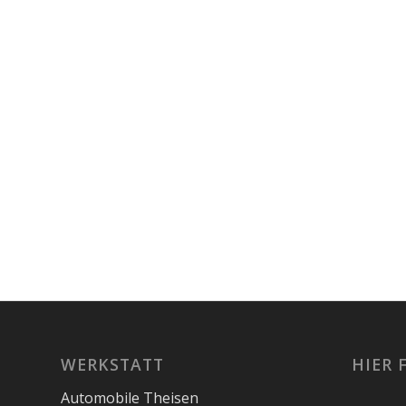
WERKSTATT
HIER 
Automobile Theisen