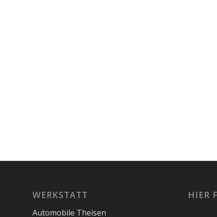
WERKSTATT
HIER 
Automobile Theisen