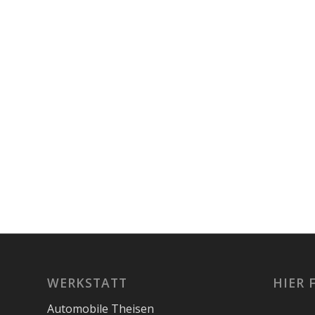
WERKSTATT
HIER 
Automobile Theisen