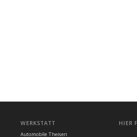
WERKSTATT
HIER 
Automobile Theisen