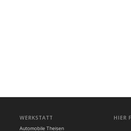
WERKSTATT
HIER 
Automobile Theisen