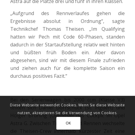
Astra auf die Plätze drei und fünf in ihren Klassen.
„Aufgrund des Rennverlaufes gehen die
Ergebnisse absolut in Ordnung“, sagte
Technikchef Thomas Theisen. „Im Qualifying
hatten wir Pech mit Code 60-Phasen, standen
dadurch in der Startaufstellung relativ weit hinten
und büßten früh Boden ein. Aber davon
abgesehen, sind wir mit diesem Finale zufrieden
und ziehen auch für die komplette Saison ein
durchaus positives Fazit.“
Bei den Serienwagen bis 2000 ccm (Klasse V3)
Diese Webseite verwendet Cookies. Wenn Sie diese Webseite
teilten sich Daniel Dörrschuck (St. Ingbert) und
nutzen, akzeptieren Sie die Verwendung von Cookies.
Holger Bruning (Odenthal) das Cockpit im Opel
Astra G. Zwischen Training und Rennen wechselte
OK
die Theisen-Crew innerhalb kürzester Zeit eine