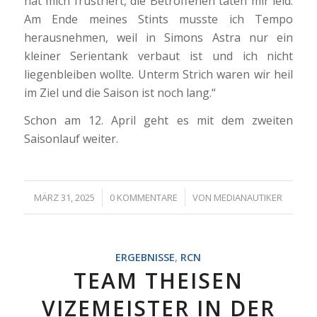
hat mich frustriert, die Betroffenen taten mir leid.
Am Ende meines Stints musste ich Tempo
herausnehmen, weil in Simons Astra nur ein
kleiner Serientank verbaut ist und ich nicht
liegenbleiben wollte. Unterm Strich waren wir heil
im Ziel und die Saison ist noch lang.“
Schon am 12. April geht es mit dem zweiten
Saisonlauf weiter.
/
/
MÄRZ 31, 2025
0 KOMMENTARE
VON
MEDIANAUTIKER
ERGEBNISSE
,
RCN
TEAM THEISEN
VIZEMEISTER IN DER