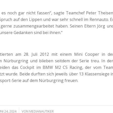
 es noch gar nicht fassen“, sagte Teamchef Peter Theisen
Spruch auf den Lippen und war sehr schnell im Rennauto. E
ir gerne zusammengearbeitet haben. Seinen Eltern Jörg un
unsere Gedanken sind bei ihnen.“
tierten am 28. Juli 2012 mit einem Mini Cooper in de
 Nürburgring und blieben seitdem der Serie treu. In de
ie beiden das Cockpit im BMW M2 CS Racing, der vom Tea
zt wurde. Beide durften sich jeweils über 13 Klassensiege i
nsport-Serie auf dem Nürburgring freuen.
/
UNI 24, 2024
VON
MEDIANAUTIKER