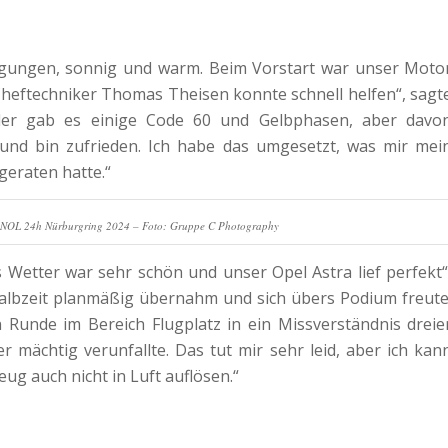
ngungen, sonnig und warm. Beim Vorstart war unser Moto
Cheftechniker Thomas Theisen konnte schnell helfen“, sagt
ider gab es einige Code 60 und Gelbphasen, aber davo
 und bin zufrieden. Ich habe das umgesetzt, was mir mei
geraten hatte.“
OL 24h Nürburgring 2024 – Foto: Gruppe C Photography
s Wetter war sehr schön und unser Opel Astra lief perfekt“
Halbzeit planmäßig übernahm und sich übers Podium freute
n Runde im Bereich Flugplatz in ein Missverständnis dreie
r mächtig verunfallte. Das tut mir sehr leid, aber ich kan
ug auch nicht in Luft auflösen.“