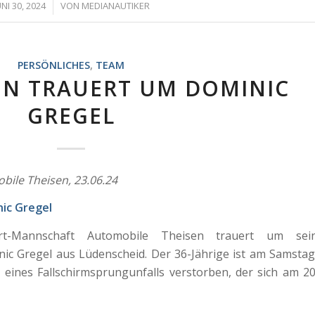
/
UNI 30, 2024
VON
MEDIANAUTIKER
PERSÖNLICHES
,
TEAM
EN TRAUERT UM DOMINIC
GREGEL
ile Theisen, 23.06.24
ic Gregel
rt-Mannschaft Automobile Theisen trauert um sei
ic Gregel aus Lüdenscheid. Der 36-Jährige ist am Samstag
 eines Fallschirmsprungunfalls verstorben, der sich am 20