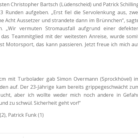
en Christopher Bartsch (Lüdenscheid) und Patrick Schillin
3 Runden aufgeben. „Erst fiel die Servolenkung aus, zwe
e Acht Aussetzer und strandete dann im Brünnchen“, sagt
ch. „Wir vermuten Stromausfall aufgrund einer defekte
g, das Teammitglied mit der weitesten Anreise, wurde somi
st Motorsport, das kann passieren. Jetzt freue ich mich au
ccm mit Turbolader gab Simon Overmann (Sprockhövel) i
den auf. Der 23-Jährige kam bereits grippegeschwächt zu
sucht, aber ich wollte weder mich noch andere in Gefah
nd zu schwül. Sicherheit geht vor!“
2), Patrick Funk (1)