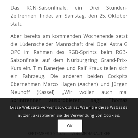
Das RCN-Saisonfinale, ein Drei Stunden-
Zeitrennen, findet am Samstag, den 25. Oktober
statt.
Aber bereits am kommenden Wochenende setzt
die Lüdenscheider Mannschaft drei Opel Astra G
OPC im Rahmen des RGB-Sprints beim RGB-
Saisonfinale auf dem Nürburgring Grand-Prix-
Kurs ein. Tim Banerjee und Ralf Kraus teilen sich
ein Fahrzeug. Die anderen beiden Cockpits
übernehmen Marco Hagen (Aachen) und Jürgen
Neuhoff (Kassel). „Wir wollen auch mal
Sprintrennen ausprobieren“, sagt Thomas
Theisen und hofft auf ein gutes Gelingen.
Diese Webseite verwendet Cookies. Wenn Sie diese Webseite
nutzen, akzeptieren Sie die Verwendung von Cookies.
OK
/
SEPTEMBER 30, 2025
VON
MEDIANAUTIKER