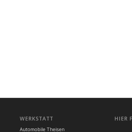
WERKSTATT
HIER 
Automobile Theisen