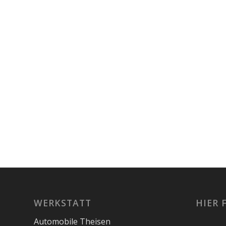
WERKSTATT
HIER 
Automobile Theisen