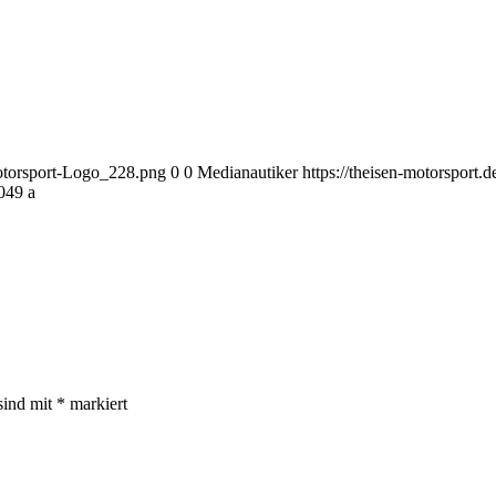
Motorsport-Logo_228.png
0
0
Medianautiker
https://theisen-motorsport
049 a
sind mit
*
markiert