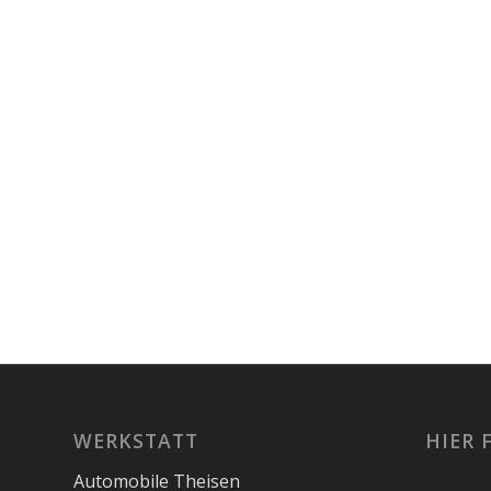
WERKSTATT
HIER 
Automobile Theisen