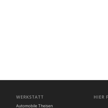
WERKSTATT
HIER 
Automobile Theisen