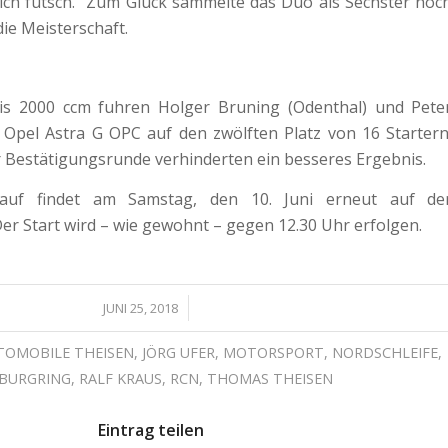
ich futsch.“ Zum Glück sammelte das Duo als Sechster noc
die Meisterschaft.
is 2000 ccm fuhren Holger Bruning (Odenthal) und Pete
m Opel Astra G OPC auf den zwölften Platz von 16 Startern
r Bestätigungsrunde verhinderten ein besseres Ergebnis.
lauf findet am Samstag, den 10. Juni erneut auf de
Der Start wird – wie gewohnt – gegen 12.30 Uhr erfolgen.
/
JUNI 25, 2018
TOMOBILE THEISEN
,
JÖRG UFER
,
MOTORSPORT
,
NORDSCHLEIFE
,
BURGRING
,
RALF KRAUS
,
RCN
,
THOMAS THEISEN
Eintrag teilen