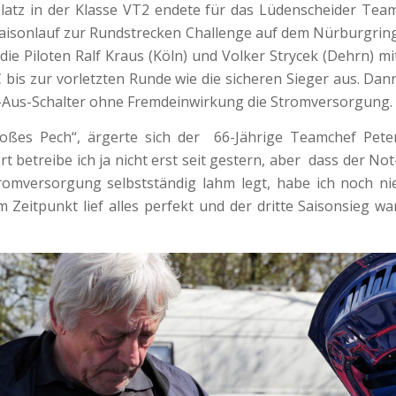
latz in der Klasse VT2 endete für das Lüdenscheider Tea
Saisonlauf zur Rundstrecken Challenge auf dem Nürburgrin
die Piloten Ralf Kraus (Köln) und Volker Strycek (Dehrn) mi
bis zur vorletzten Runde wie die sicheren Sieger aus. Dan
-Aus-Schalter ohne Fremdeinwirkung die Stromversorgung.
oßes Pech“, ärgerte sich der 66-Jährige Teamchef Pete
 betreibe ich ja nicht erst seit gestern, aber dass der Not
tromversorgung selbstständig lahm legt, habe ich noch ni
m Zeitpunkt lief alles perfekt und der dritte Saisonsieg wa