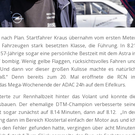
les nach Plan. Startfahrer Kraus übernahm vom ersten Mete
t Fahrzeugen stark besetzten Klasse, die Führung. In 8.2
57-Jährige sogar eine persönliche Bestzeit mit dem Astra i
f bombig. Wenig gelbe Flaggen, rücksichtsvolles Fahren un
 Und dann vor dieser großen Kulisse machte es natürlic
paß.“ Denn bereits zum 20. Mal eröffnete die RCN i
s Mega-Wochenende der ADAC 24h auf dem Eifelkurs.
tterte zur Rennhalbzeit hinter das Volant und konnte di
sbauen. Der ehemalige DTM-Champion verbesserte sein
t sogar zunächst auf 8.14 Minuten, dann auf 8.12. „In de
ng dann im Bereich Klostertal einfach der Motor aus und ic
ch den Fehler gefunden hatte, vergingen über acht Minuten