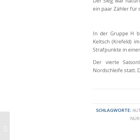
Der Sieg war natürl
ein paar Zähler für 
In der Gruppe H b
Keltsch (Krefeld) i
Strafpunkte in eine
Der vierte Saison
Nordschleife statt. 
SCHLAGWORTE:
AU
NÜR
Bester Tag in der
Team-Geschichte