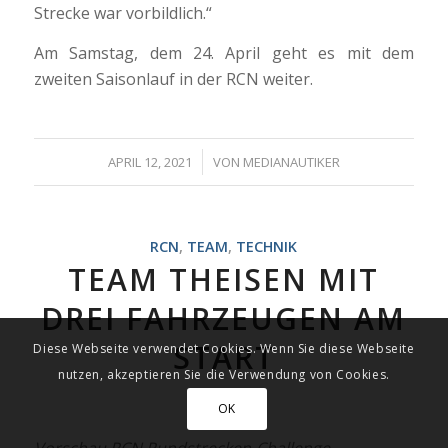
Strecke war vorbildlich.“
Am Samstag, dem 24. April geht es mit dem
zweiten Saisonlauf in der RCN weiter.
/
APRIL 12, 2021
VON
MEDIANAUTIKER
RCN
,
TEAM
,
TECHNIK
TEAM THEISEN MIT
DREI FAHRZEUGEN AM
START
Diese Webseite verwendet Cookies. Wenn Sie diese Webseite
nutzen, akzeptieren Sie die Verwendung von Cookies.
OK