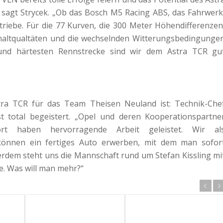
 sagt Strycek. „Ob das Bosch M5 Racing ABS, das Fahrwerk
riebe. Für die 77 Kurven, die 300 Meter Höhendifferenzen
sphaltqualtäten und die wechselnden Witterungsbedingunge
und härtesten Rennstrecke sind wir dem Astra TCR gu
ra TCR für das Team Theisen Neuland ist: Technik-Che
 total begeistert. „Opel und deren Kooperationspartne
ort haben hervorragende Arbeit geleistet. Wir al
können ein fertiges Auto erwerben, mit dem man sofor
rdem steht uns die Mannschaft rund um Stefan Kissling mi
te. Was will man mehr?“
Zurück
Weiter