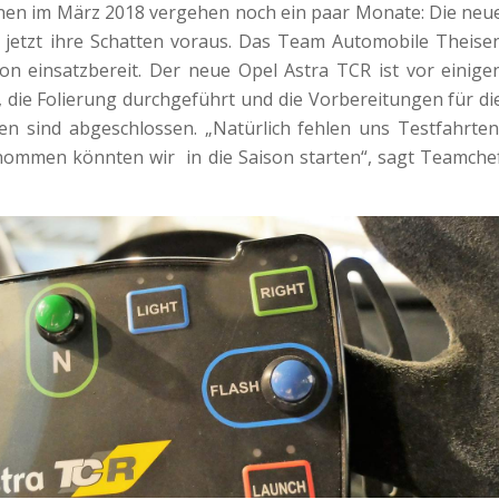
nen im März 2018 vergehen noch ein paar Monate: Die neu
s jetzt ihre Schatten voraus. Das Team Automobile Theise
on einsatzbereit. Der neue Opel Astra TCR ist vor einige
 die Folierung durchgeführt und die Vorbereitungen für di
n sind abgeschlossen. „Natürlich fehlen uns Testfahrten
ommen könnten wir in die Saison starten“, sagt Teamche