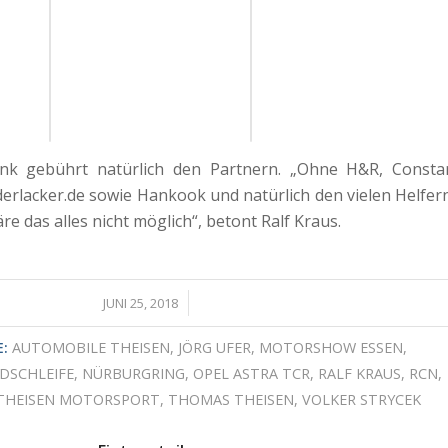
nk gebührt natürlich den Partnern. „Ohne H&R, Consta
 derlacker.de sowie Hankook und natürlich den vielen Helfer
e das alles nicht möglich“, betont Ralf Kraus.
/
JUNI 25, 2018
:
AUTOMOBILE THEISEN
,
JÖRG UFER
,
MOTORSHOW ESSEN
,
DSCHLEIFE
,
NÜRBURGRING
,
OPEL ASTRA TCR
,
RALF KRAUS
,
RCN
,
THEISEN MOTORSPORT
,
THOMAS THEISEN
,
VOLKER STRYCEK