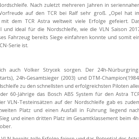
Nordschleife. Nach zuletzt mehreren Jahren in seriennahe
 Vorfreude auf den TCR bei Ralf sehr groß. „Opel hat i
mit dem TCR Astra weltweit viele Erfolge gefeiert. Da
l und ideal für die Nordschleife, wie die VLN Saison 201
ses Fahrzeug bereits Siege einfahren konnte und somit ei
CN-Serie ist.
lich auch Volker Strycek sorgen. Der 24h-Nürburgring
Starts), 24h-Gesamtsieger (2003) und DTM-Champion(1984
chleife zu den schnellsten und erfolgreichsten Piloten alle
 der 60-Jährige das Bosch ABS System für den Astra TC
 vier VLN-Testeinsätzen auf der Nordschleife gab es zude
zweiten Platz und einen Ausfall in Führung liegend nac
 Sieg und einen dritten Platz im Gesamtklassement beim 4h
ober.
VLN bereits tolle Erfolge feiern und das Potential des Astr