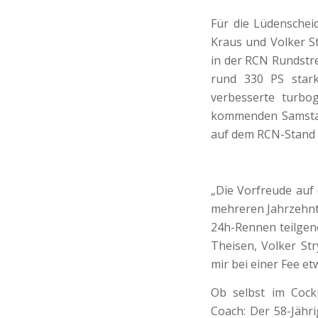
Für die Lüdenschei
Kraus und Volker St
in der RCN Rundstr
rund 330 PS stark
verbesserte turbo
kommenden Samstag
auf dem RCN-Stand e
„Die Vorfreude auf d
mehreren Jahrzehnt
24h-Rennen teilgen
Theisen, Volker St
mir bei einer Fee e
Ob selbst im Cockp
Coach: Der 58-Jähr