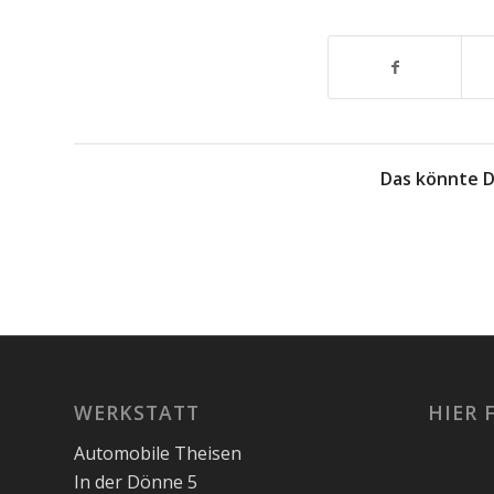
Das könnte D
WERKSTATT
HIER 
Automobile Theisen
In der Dönne 5