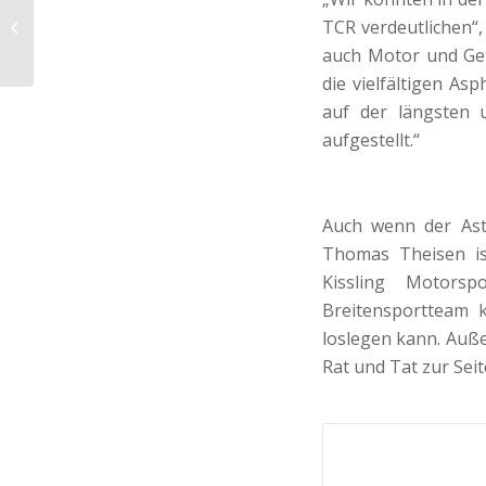
Das Maximum im
TCR verdeutlichen“,
Theisen_Astra erreicht
auch Motor und Get
die vielfältigen A
auf der längsten 
aufgestellt.“
Auch wenn der Ast
Thomas Theisen ist
Kissling Motorsp
Breitensportteam 
loslegen kann. Auße
Rat und Tat zur Sei