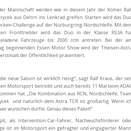
der Mannschaft werden wie in diesem Jahr der Kölner Ral
rycek aus Dehrn ins Lenkrad greifen. Starten wird das Du
ecken-Challenge auf der Nürburgring-Nordschleife. Mit de
en Fronttriebler wird das Duo in der Klasse RS3A fü
geladene Fahrzeuge bis 2000 ccm antreten. Bei der a
 beginnenden Essen Motor Show wird der Theisen-Astr
rstmals der Öffentlichkeit präsentiert.
ie neue Saison ist wirklich riesig“, sagt Ralf Kraus, der sei
en Motorsport betreibt und auch bereits 11 Mal beim ADA
ommen hat. „Die Kombination aus RCN, Nordschleife, Tea
rycek und natürlich dem Astra TCR ist großartig. Wenn ic
twas wünschen dürfte: Genau dieses Paket!“
it, als Intervention-Car-Fahrer, Nachwuchsförderer ode
ige ist im Motorsport ein gefragter und engagierter Mann